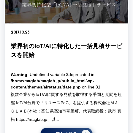
2017.10.23
業界初のIoT/AIに特化した一括見積サービ
スを開始
Warning
: Undefined variable $deprecated in
/home/maglab/maglab.jp/public_html/wp-
content/themes/airstatus/date.php
on line
31
複数企業からIoT/AIに関する見積を取得する手間と期間を短
縮 IoT/AI分野で「リユースPoC」を提供する株式会社ＭＡ
ＧＬＡＢ(本社：高知県高知市帯屋町、代表取締役：武市 真
拓 https://maglab.jp、以...