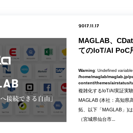
2017.11.17
MAGLAB、CDat
てのIoT/AI Po
Warning
: Undefined variabl
/home/maglab/maglab.jp/p
content/themes/airstatus/
複雑化するIoT/AI実証
MAGLAB (本社：高知
拓、以下「MAGLAB」)は、CD
（宮城県仙台市...