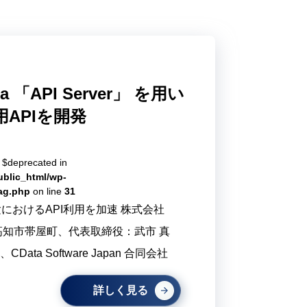
a 「API Server」 を用い
C用APIを開発
e $deprecated in
ublic_html/wp-
tag.php
on line
31
実験におけるAPI利用を加速 株式会社
県高知市帯屋町、代表取締役：武市 真
ata Software Japan 合同会社
詳しく見る