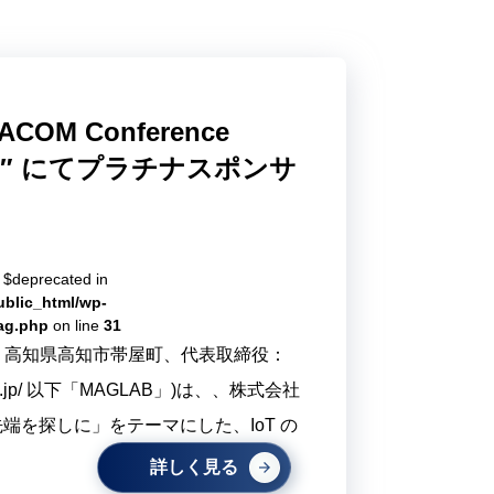
COM Conference
 2018″ にてプラチナスポンサ
e $deprecated in
ublic_html/wp-
tag.php
on line
31
本社：高知県高知市帯屋町、代表取締役：
lab.jp/ 以下「MAGLAB」)は、、株式会社
先端を探しに」をテーマにした、IoT の
詳しく見る