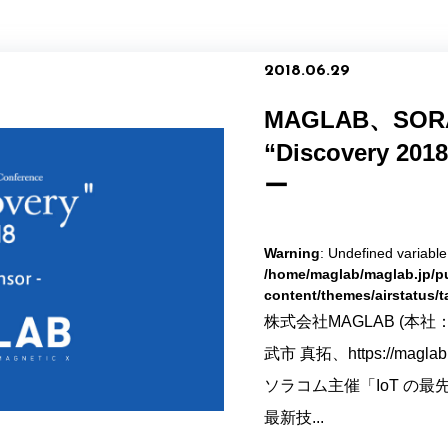
2018.06.29
MAGLAB、SORA
“Discovery
ー
Warning
: Undefined variabl
/home/maglab/maglab.jp/p
content/themes/airstatus/
株式会社MAGLAB (
武市 真拓、https://mag
ソラコム主催「IoT の最
最新技...